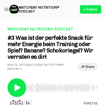
MATCHDAY NUTRITION®
+ Follow
PODCAST
MATCHDAY NUTRITION® PODCAST
#3 Was ist der perfekte Snack für
mehr Energie beim Training oder
Spiel? Banane? Schokoriegel? Wir
verraten es dir!
May 25, 2023
•
MATCHDAY NUTRITION®
•
Share
Episode 3
Use Left/Right to seek, Home/End to jump to st
0:00
|
7:52