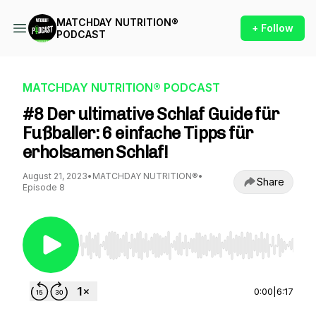
MATCHDAY NUTRITION®
+ Follow
PODCAST
MATCHDAY NUTRITION® PODCAST
#8 Der ultimative Schlaf Guide für
Fußballer: 6 einfache Tipps für
erholsamen Schlaf!
August 21, 2023
•
MATCHDAY NUTRITION®
•
Share
Episode 8
Use Left/Right to seek, Home/End to jump to st
0:00
|
6:17